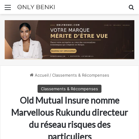
Menu
R
Accueil
/
Classements & Récompenses
Classements & Récompenses
Old Mutual Insure nomme
Marvellous Rukundu directeur
du réseau risques des
particuliers