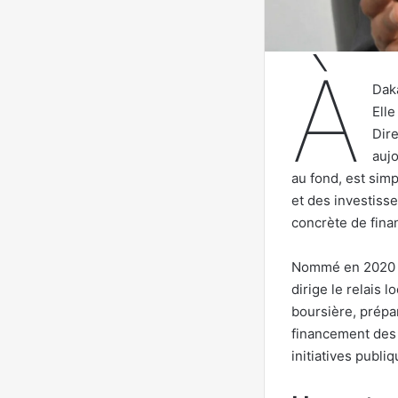
À
Daka
Elle
Dir
aujo
au fond, est sim
et des investiss
concrète de fina
Nommé en 2020 a
dirige le relais 
boursière, prépa
financement des e
initiatives publ