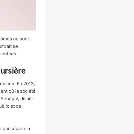
plômes ne sont
rtrait se
umentées.
oursière
iation. En 2013,
ent où la société
 Sénégal, disait-
ublic et de
e qui sépare la