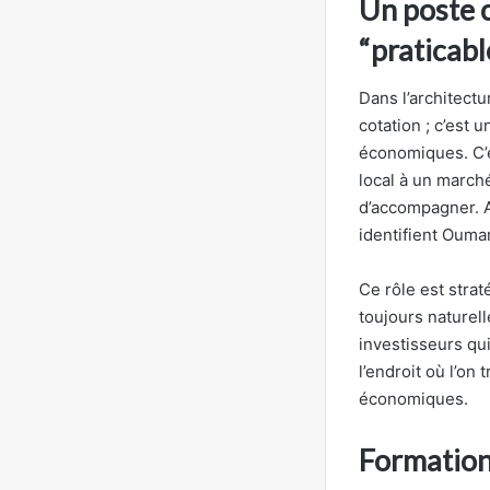
Un poste c
“praticabl
Dans l’architect
cotation ; c’est 
économiques. C’e
local à un marché
d’accompagner. Au
identifient Oum
Ce rôle est strat
toujours naturel
investisseurs qu
l’endroit où l’on
économiques.
Formation