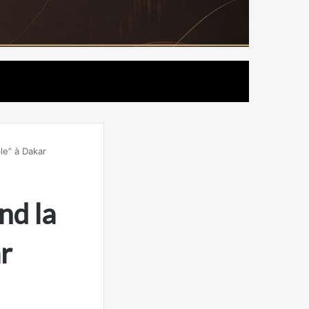
le” à Dakar
nd la
r