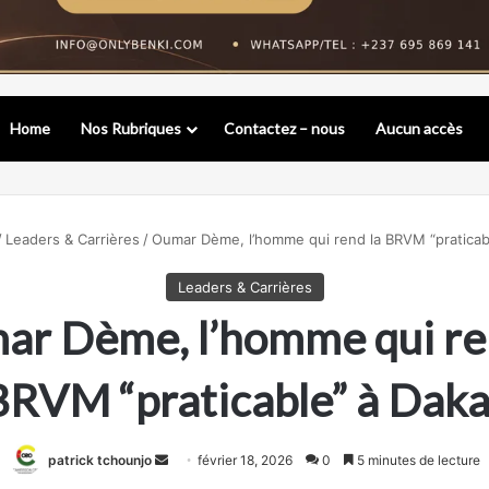
Home
Nos Rubriques
Contactez – nous
Aucun accès
/
Leaders & Carrières
/
Oumar Dème, l’homme qui rend la BRVM “praticab
Leaders & Carrières
r Dème, l’homme qui re
BRVM “praticable” à Daka
Envoyer
patrick tchounjo
février 18, 2026
0
5 minutes de lecture
un