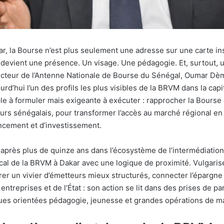
r, la Bourse n’est plus seulement une adresse sur une carte ins
 devient une présence. Un visage. Une pédagogie. Et, surtout, u
ecteur de l’Antenne Nationale de Bourse du Sénégal, Oumar Dè
urd’hui l’un des profils les plus visibles de la BRVM dans la capi
ple à formuler mais exigeante à exécuter : rapprocher la Bourse
eurs sénégalais, pour transformer l’accès au marché régional en
ncement et d’investissement.
près plus de quinze ans dans l’écosystème de l’intermédiati
local de la BRVM à Dakar avec une logique de proximité. Vulgarise
rer un vivier d’émetteurs mieux structurés, connecter l’épargn
ntreprises et de l’État : son action se lit dans des prises de pa
iques orientées pédagogie, jeunesse et grandes opérations de m