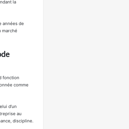
ndant la
ze années de
du marché
ode
 fonction
ntionnée comme
elui d’un
treprise au
ance, discipline.