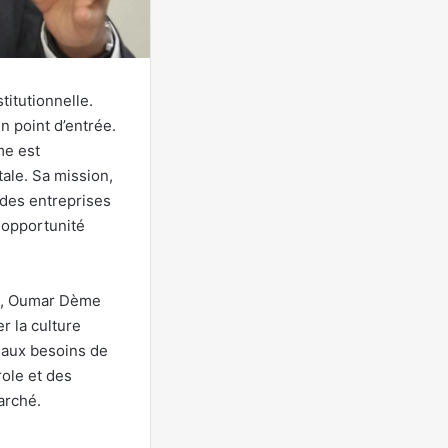
titutionnelle.
n point d’entrée.
me est
tale. Sa mission,
 des entreprises
 opportunité
on, Oumar Dème
r la culture
e aux besoins de
role et des
arché.