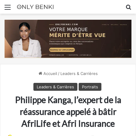
Menu
R
Accueil
/
Leaders & Carrières
Leaders & Carrières
Portraits
Philippe Kanga, l’expert de la
réassurance appelé à bâtir
AfriLife et Afri Insurance