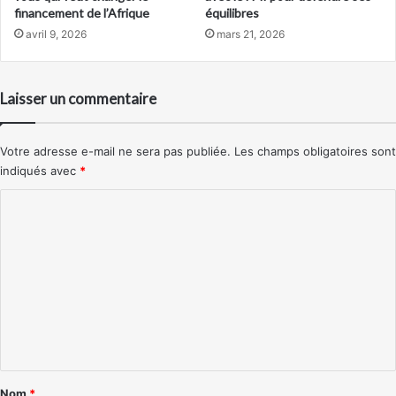
financement de l’Afrique
équilibres
avril 9, 2026
mars 21, 2026
Laisser un commentaire
Votre adresse e-mail ne sera pas publiée.
Les champs obligatoires sont
indiqués avec
*
C
o
m
m
e
n
t
a
Nom
*