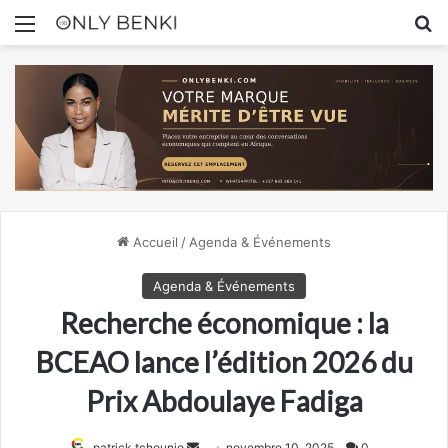
Menu
R
Accueil
/
Agenda & Événements
Agenda & Événements
Recherche économique : la
BCEAO lance l’édition 2026 du
Prix Abdoulaye Fadiga
Envoyer
patrick tchounjo
novembre 10, 2025
0