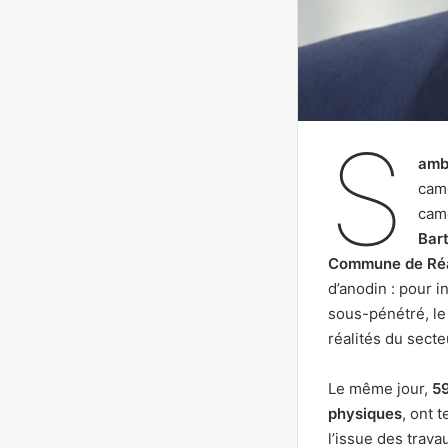
S
amb
came
cam
Bar
Commune de Réa
d’anodin : pour 
sous-pénétré, le
réalités du secte
Le même jour,
59
physiques
, ont 
l’issue des trava