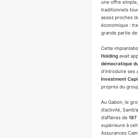
une offre simple
traditionnels to
assez proches du 
économique : tra
grande partie de 
Cette implantati
Holding
avait ap
démocratique d
d’introduire ses 
Investment Capi
propres du group
Au Gabon, le gro
d’activité, Samb
d’affaires de
187 
supérieure à cel
Assurances Camer