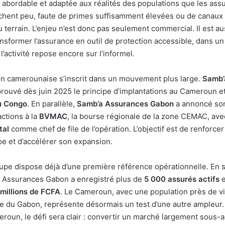
, abordable et adaptée aux réalités des populations que les ass
uchent peu, faute de primes suffisamment élevées ou de canaux 
terrain. L’enjeu n’est donc pas seulement commercial. Il est aus
nsformer l’assurance en outil de protection accessible, dans u
l’activité repose encore sur l’informel.
on camerounaise s’inscrit dans un mouvement plus large.
Samb’
prouvé dès juin 2025 le principe d’implantations au Cameroun e
u Congo
. En parallèle,
Samb’a Assurances Gabon
a annoncé son
actions à la
BVMAC
, la bourse régionale de la zone CEMAC, av
tal
comme chef de file de l’opération. L’objectif est de renforcer
e et d’accélérer son expansion.
upe dispose déjà d’une première référence opérationnelle. En 
’a Assurances Gabon a enregistré plus de
5 000 assurés actifs
e
millions de FCFA
. Le Cameroun, avec une population près de vi
le du Gabon, représente désormais un test d’une autre ampleur
oun, le défi sera clair : convertir un marché largement sous-