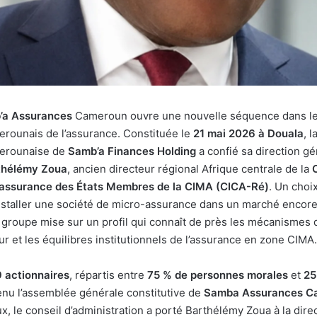
’a Assurances
Cameroun ouvre une nouvelle séquence dans l
rounais de l’assurance. Constituée le
21 mai 2026 à Douala
, l
erounaise de
Samb’a Finances Holding
a confié sa direction gé
thélémy Zoua
, ancien directeur régional Afrique centrale de la
ssurance des États Membres de la CIMA (CICA-Ré)
. Un choix
installer une société de micro-assurance dans un marché encor
 groupe mise sur un profil qui connaît de près les mécanismes d
ur et les équilibres institutionnels de l’assurance en zone CIMA.
 actionnaires
, répartis entre
75 % de personnes morales
et
25
tenu l’assemblée générale constitutive de
Samba Assurances C
ux, le conseil d’administration a porté Barthélémy Zoua à la dire