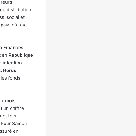
ureurs
de distribution
si social et
n pays où une
a Finances
t en
République
 intention
ec
Horus
 les fonds
six mois
t un chiffre
ngt fois
. Pour Samba
assuré en