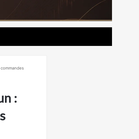
es commandes
n :
s