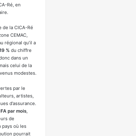
ICA-Ré, en
ire.
e de la CICA-Ré
a zone CEMAC,
 régional qu’il a
,19 %
du chiffre
t donc dans un
mais celui de la
revenus modestes.
rtes par le
lteurs, artistes,
ques d’assurance.
FA par mois
,
eurs de
 pays où les
ution pourrait