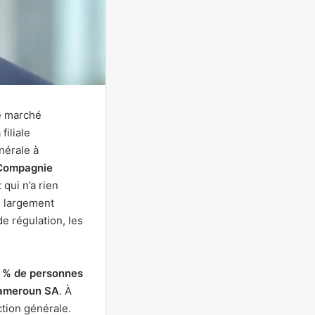
e marché
a filiale
nérale à
Compagnie
 qui n’a rien
e largement
e régulation, les
 % de personnes
ameroun SA
. À
ction générale.