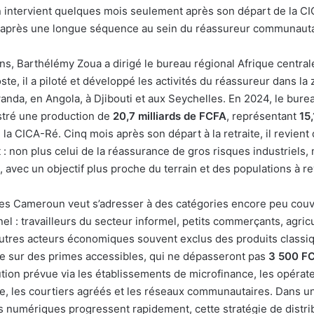
 intervient quelques mois seulement après son départ de la C
après une longue séquence au sein du réassureur communauta
s, Barthélémy Zoua a dirigé le bureau régional Afrique central
ste, il a piloté et développé les activités du réassureur dans l
nda, en Angola, à Djibouti et aux Seychelles. En 2024, le bureau
stré une production de
20,7 milliards de FCFA
, représentant
15
de la CICA-Ré. Cinq mois après son départ à la retraite, il revien
t : non plus celui de la réassurance de gros risques industriels, 
 avec un objectif plus proche du terrain et des populations à 
s Cameroun veut s’adresser à des catégories encore peu couve
el : travailleurs du secteur informel, petits commerçants, agricu
autres acteurs économiques souvent exclus des produits classi
e sur des primes accessibles, qui ne dépasseront pas
3 500 FC
ution prévue via les établissements de microfinance, les opérat
e, les courtiers agréés et les réseaux communautaires. Dans un
s numériques progressent rapidement, cette stratégie de distrib