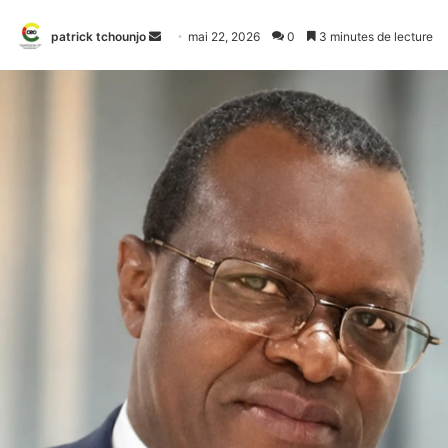
Envoyer
patrick tchounjo
mai 22, 2026
0
3 minutes de lecture
un
courriel