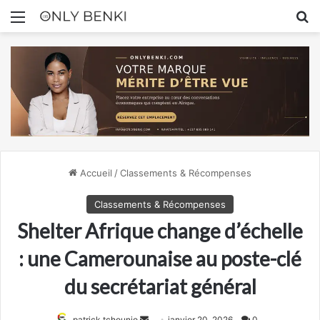
Menu
R
Accueil
/
Classements & Récompenses
Classements & Récompenses
Shelter Afrique change d’échelle
: une Camerounaise au poste-clé
du secrétariat général
Envoyer
patrick tchounjo
janvier 20, 2026
0