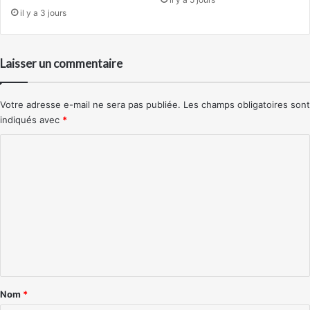
il y a 3 jours
Laisser un commentaire
Votre adresse e-mail ne sera pas publiée.
Les champs obligatoires sont
indiqués avec
*
C
o
m
m
e
n
t
a
Nom
*