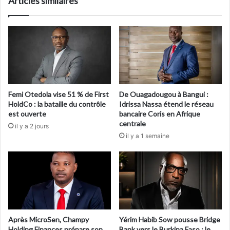
Articles similaires
Femi Otedola vise 51 % de First
De Ouagadougou à Bangui :
HoldCo : la bataille du contrôle
Idrissa Nassa étend le réseau
est ouverte
bancaire Coris en Afrique
centrale
il y a 2 jours
il y a 1 semaine
Après MicroSen, Champy
Yérim Habib Sow pousse Bridge
Holding Finances prépare son
Bank vers le Burkina Faso : le