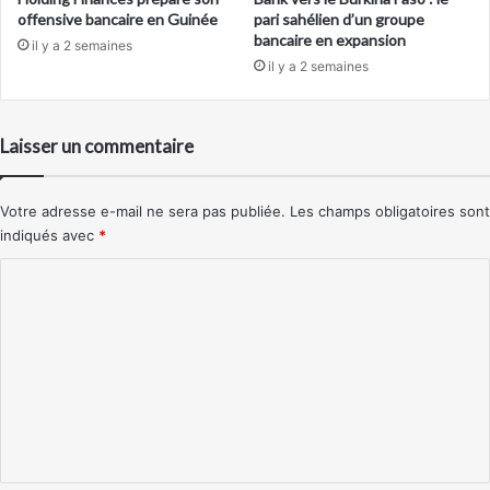
offensive bancaire en Guinée
pari sahélien d’un groupe
bancaire en expansion
il y a 2 semaines
il y a 2 semaines
Laisser un commentaire
Votre adresse e-mail ne sera pas publiée.
Les champs obligatoires sont
indiqués avec
*
C
o
m
m
e
n
t