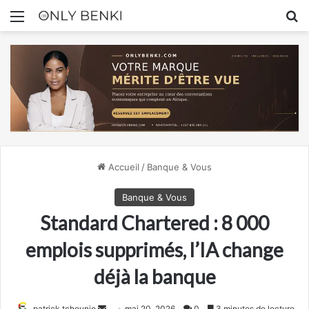
Menu
R
Accueil
/
Banque & Vous
Banque & Vous
Standard Chartered : 8 000
emplois supprimés, l’IA change
déjà la banque
Envoyer
patrick tchounjo
mai 20, 2026
0
3 minutes de lecture