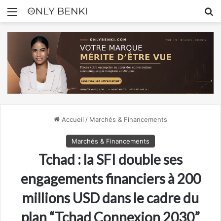
Menu
R
Accueil
/
Marchés & Financements
Marchés & Financements
Tchad : la SFI double ses
engagements financiers à 200
millions USD dans le cadre du
plan “Tchad Connexion 2030”