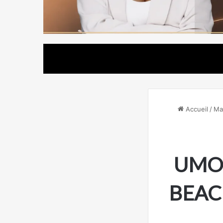
Accueil
/
Ma
UMOA 
BEAC 