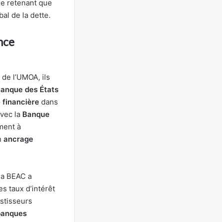
ne retenant que
al de la dette.
nce
 de l’UMOA, ils
anque des États
é financière
dans
avec la
Banque
ment à
un
ancrage
la BEAC a
des taux d’intérêt
estisseurs
banques