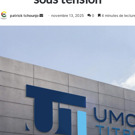
Envoyer
patrick tchounjo
novembre 13, 2025
0
4 minutes de lectur
un
courriel