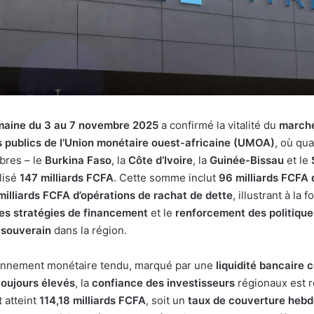
aine du 3 au 7 novembre 2025
a confirmé la vitalité du
marché
es publics de l’Union monétaire ouest-africaine (UMOA)
, où qua
res – le
Burkina Faso
, la
Côte d’Ivoire
, la
Guinée-Bissau
et le
lisé
147 milliards FCFA
. Cette somme inclut
96 milliards FCFA 
milliards FCFA d’opérations de rachat de dette
, illustrant à la fo
des stratégies de financement
et le
renforcement des politique
 souverain
dans la région.
onnement monétaire tendu, marqué par une
liquidité bancaire 
toujours élevés
, la
confiance des investisseurs
régionaux est re
 atteint
114,18 milliards FCFA
, soit un
taux de couverture heb