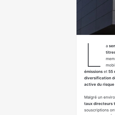
L
a
sem
titr
memb
mobi
émissions
et
55 
diversification 
active du risque
Malgré un envir
taux directeurs 
souscriptions ont