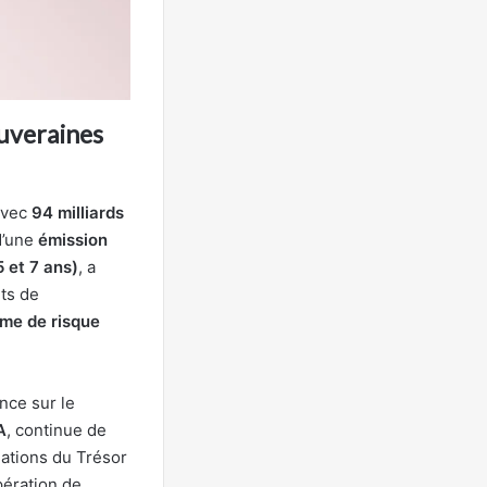
ouveraines
avec
94 milliards
 d’une
émission
5 et 7 ans)
, a
ûts de
ime de risque
ence sur le
A
, continue de
gations du Trésor
pération de