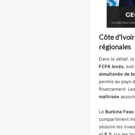
Côte d’Ivoi
régionales
Dans le détail, la
FCFA levés
, soi
simultanée de bo
permis au pays 
financement. Le
maîtrisée
associé
Le
Burkina Faso
compartiment mo
séduire les inve
et
8 %
sur les bo