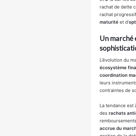
rachat de dette 
rachat progressif
maturité
et d’
opt
Un marché e
sophisticat
L’évolution du ma
écosystème finan
coordination ma
leurs instruments
contraintes de so
La tendance est 
des
rachats anti
remboursements. 
accrue du march
gestion de la det