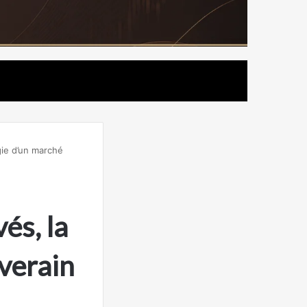
gie d’un marché
és, la
verain