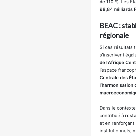
de 110 %
. Les Ét
98,84 milliards
BEAC : stabi
régionale
Si ces résultats 
s’inscrivent éga
de l’Afrique Cen
l’espace francoph
Centrale des Éta
l’harmonisation 
macroéconomiqu
Dans le contexte
contribué à
resta
et en renforçant 
institutionnels,