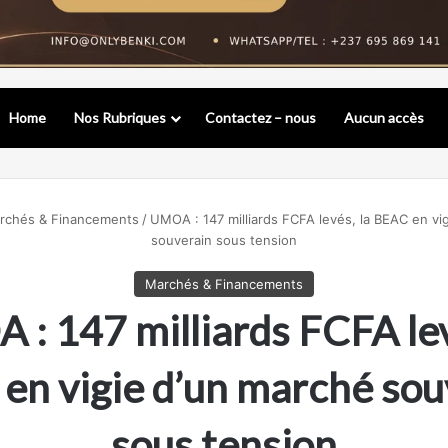
Home
Nos Rubriques
Contactez – nous
Aucun accès
rchés & Financements
/
UMOA : 147 milliards FCFA levés, la BEAC en vi
souverain sous tension
Marchés & Financements
: 147 milliards FCFA lev
en vigie d’un marché sou
sous tension