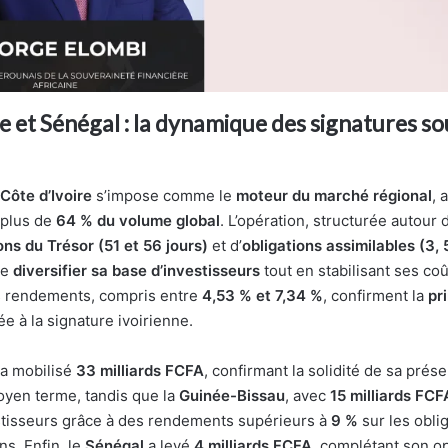
re et Sénégal : la dynamique des signatures s
Côte d’Ivoire
s’impose comme le
moteur du marché régional
, 
t plus de
64 % du volume global
. L’opération, structurée autour
ns du Trésor (51 et 56 jours)
et d’
obligations assimilables (3, 
de
diversifier sa base d’investisseurs
tout en stabilisant ses co
s rendements, compris entre
4,53 % et 7,34 %
, confirment la
pr
e à la signature ivoirienne.
a mobilisé
33 milliards FCFA
, confirmant la solidité de sa prés
yen terme, tandis que la
Guinée-Bissau
, avec
15 milliards FCF
stisseurs grâce à des rendements supérieurs à
9 %
sur les obli
ns. Enfin, le
Sénégal
a levé
4 milliards FCFA
, complétant son o