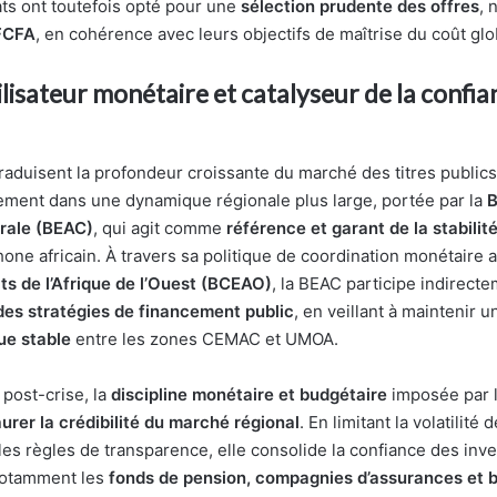
ats ont toutefois opté pour une
sélection prudente des offres
, 
 FCFA
, en cohérence avec leurs objectifs de maîtrise du coût glob
lisateur monétaire et catalyseur de la confia
traduisent la profondeur croissante du marché des titres publics
lement dans une dynamique régionale plus large, portée par la
B
trale (BEAC)
, qui agit comme
référence et garant de la stabilit
one africain. À travers sa politique de coordination monétaire 
ts de l’Afrique de l’Ouest (BCEAO)
, la BEAC participe indirecte
des stratégies de financement public
, en veillant à maintenir 
e stable
entre les zones CEMAC et UMOA.
 post-crise, la
discipline monétaire et budgétaire
imposée par 
urer la crédibilité du marché régional
. En limitant la volatilité 
les règles de transparence, elle consolide la confiance des inv
 notamment les
fonds de pension, compagnies d’assurances et 