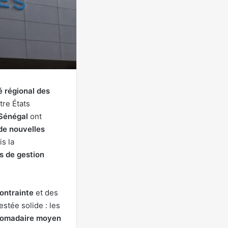
 régional des
tre États
Sénégal
ont
de nouvelles
is la
s de gestion
contrainte
et des
stée solide : les
domadaire moyen