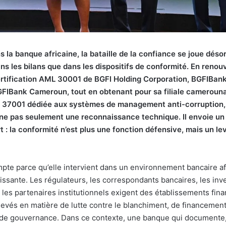
s la banque africaine, la bataille de la confiance se joue dés
ns les bilans que dans les dispositifs de conformité. En renouv
rtification AML 30001 de BGFI Holding Corporation, BGFIBank
FIBank Cameroun, tout en obtenant pour sa filiale camerouna
SO 37001 dédiée aux systèmes de management anti-corruption,
ne pas seulement une reconnaissance technique. Il envoie un 
rt : la conformité n’est plus une fonction défensive, mais un le
mpte parce qu’elle intervient dans un environnement bancaire af
issante. Les régulateurs, les correspondants bancaires, les inv
 les partenaires institutionnels exigent des établissements fin
levés en matière de lutte contre le blanchiment, de financement
 de gouvernance. Dans ce contexte, une banque qui documente,