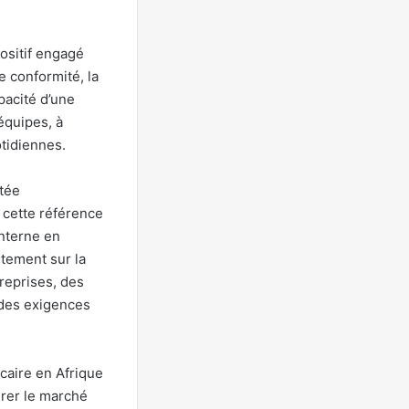
ositif engagé
e conformité, la
pacité d’une
équipes, à
otidiennes.
rtée
 cette référence
interne en
tement sur la
reprises, des
à des exigences
caire en Afrique
irer le marché