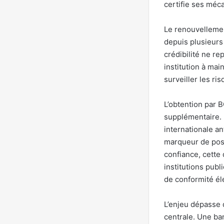
certifie ses méc
Le renouvellemen
depuis plusieurs
crédibilité ne re
institution à ma
surveiller les ri
L’obtention par 
supplémentaire. 
internationale an
marqueur de posi
confiance, cette
institutions publ
de conformité él
L’enjeu dépasse 
centrale. Une ba