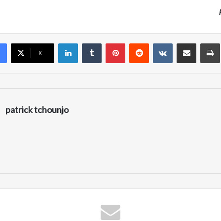
Linkedin
Tumblr
Pinterest
Reddit
VKontakte
Partager par email
X
patrick tchounjo