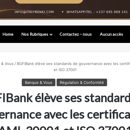
Home
Nos Rubriques
Contactez – nous
Aucun accès
 & Vous
/
BGFIBank élève ses standards de gouvernance avec les certi
et ISO 37001
Banque & Vous
Régulation & Conformité
IBank élève ses standard
rnance avec les certific