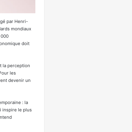
igé par Henri-
ndards mondiaux
3 000
conomique doit
t la perception
Pour les
vent devenir un
emporaine : la
 inspire le plus
entend