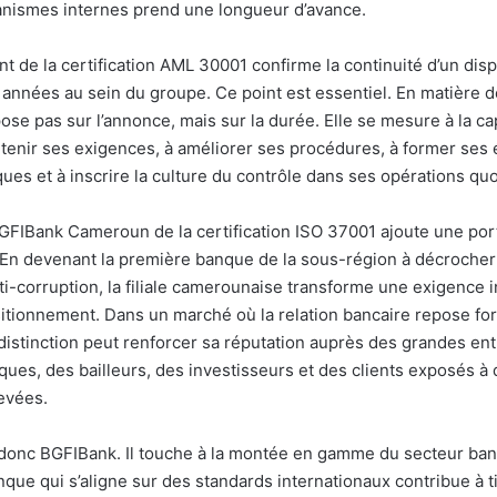
anismes internes prend une longueur d’avance.
t de la certification AML 30001 confirme la continuité d’un disp
 années au sein du groupe. Ce point est essentiel. En matière d
pose pas sur l’annonce, mais sur la durée. Elle se mesure à la ca
intenir ses exigences, à améliorer ses procédures, à former ses 
sques et à inscrire la culture du contrôle dans ses opérations qu
BGFIBank Cameroun de la certification ISO 37001 ajoute une po
En devenant la première banque de la sous-région à décrocher
ti-corruption, la filiale camerounaise transforme une exigence 
tionnement. Dans un marché où la relation bancaire repose for
 distinction peut renforcer sa réputation auprès des grandes ent
iques, des bailleurs, des investisseurs et des clients exposés 
evées.
donc BGFIBank. Il touche à la montée en gamme du secteur ban
nque qui s’aligne sur des standards internationaux contribue à t