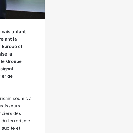
ormais autant
elant la
 Europe et
ise la
 le Groupe
signal
vier de
ricain soumis à
estisseurs
anciers des
 du terrorisme,
 audite et