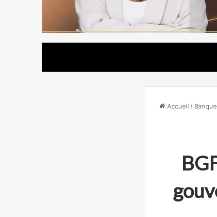
Accueil
/
Banque
BGF
gouve