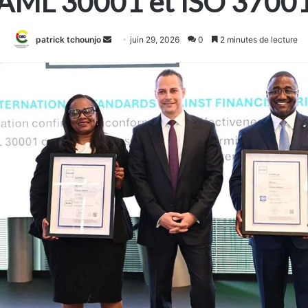
AML 30001 et ISO 3700
Envoyer
patrick tchounjo
juin 29, 2026
0
2 minutes de lecture
un
courriel