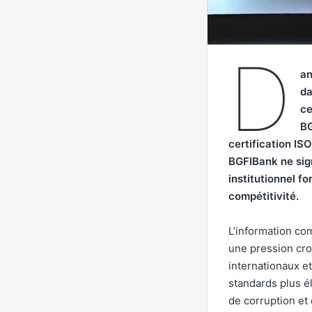
D
an
da
ce
BG
certification I
BGFIBank ne sig
institutionnel fo
compétitivité.
L’information co
une pression cro
internationaux et
standards plus é
de corruption et