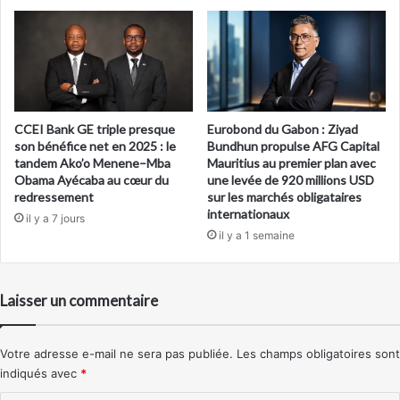
CCEI Bank GE triple presque
Eurobond du Gabon : Ziyad
son bénéfice net en 2025 : le
Bundhun propulse AFG Capital
tandem Ako’o Menene–Mba
Mauritius au premier plan avec
Obama Ayécaba au cœur du
une levée de 920 millions USD
redressement
sur les marchés obligataires
internationaux
il y a 7 jours
il y a 1 semaine
Laisser un commentaire
Votre adresse e-mail ne sera pas publiée.
Les champs obligatoires sont
indiqués avec
*