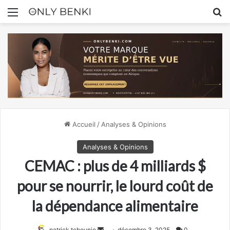
Menu
R
Accueil
/
Analyses & Opinions
Analyses & Opinions
CEMAC : plus de 4 milliards $
pour se nourrir, le lourd coût de
la dépendance alimentaire
Envoyer
patrick tchounjo
décembre 3, 2025
0