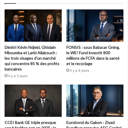
Dimitri Kévin Ndjebi, Ghislain
FONSIS : sous Babacar Gning,
Mboumba et Larbi Allabouch :
le WE! Fund investit 800
les trois visages d’un marché
millions de FCFA dans la santé
qui concentre 85 % des profits
et le recyclage
bancaires
il y a 4 jours
il y a 3 jours
CCEI Bank GE triple presque
Eurobond du Gabon : Ziyad
son bénéfice net en 2025 : le
Bundhun propulse AFG Capital