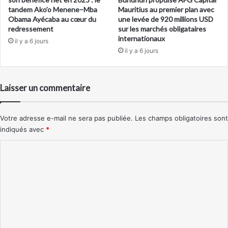
tandem Ako’o Menene–Mba
Mauritius au premier plan avec
Obama Ayécaba au cœur du
une levée de 920 millions USD
redressement
sur les marchés obligataires
internationaux
il y a 6 jours
il y a 6 jours
Laisser un commentaire
Votre adresse e-mail ne sera pas publiée.
Les champs obligatoires sont
indiqués avec
*
C
o
m
m
e
n