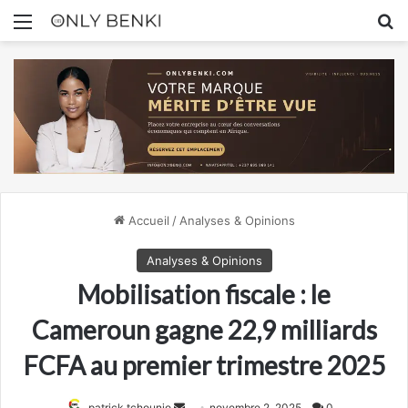
Menu
R
Accueil
/
Analyses & Opinions
Analyses & Opinions
Mobilisation fiscale : le
Cameroun gagne 22,9 milliards
FCFA au premier trimestre 2025
Envoyer
patrick tchounjo
novembre 2, 2025
0