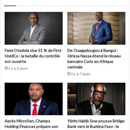
Femi Otedola vise 51 % de First
De Ouagadougou à Bangui :
HoldCo : la bataille du contrôle
Idrissa Nassa étend le réseau
est ouverte
bancaire Coris en Afrique
centrale
il y a 2 jours
il y a 7 jours
Après MicroSen, Champy
Yérim Habib Sow pousse Bridge
Holding Finances prépare son
Bank vers le Burkina Faso : le