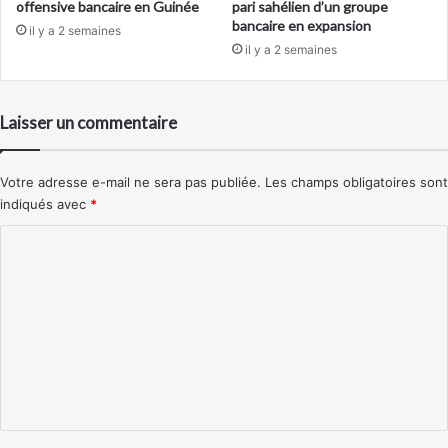
offensive bancaire en Guinée
pari sahélien d’un groupe
bancaire en expansion
il y a 2 semaines
il y a 2 semaines
Laisser un commentaire
Votre adresse e-mail ne sera pas publiée.
Les champs obligatoires sont
indiqués avec
*
C
o
m
m
e
n
t