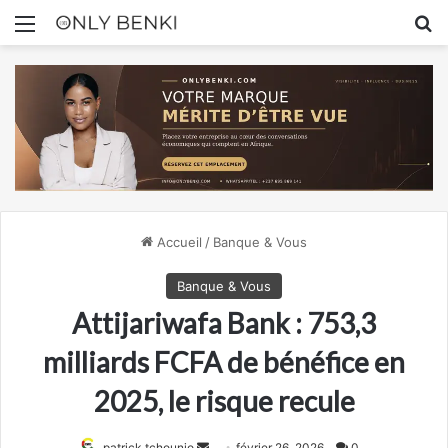
Menu
R
Accueil
/
Banque & Vous
Banque & Vous
Attijariwafa Bank : 753,3
milliards FCFA de bénéfice en
2025, le risque recule
Envoyer
patrick tchounjo
février 26, 2026
0