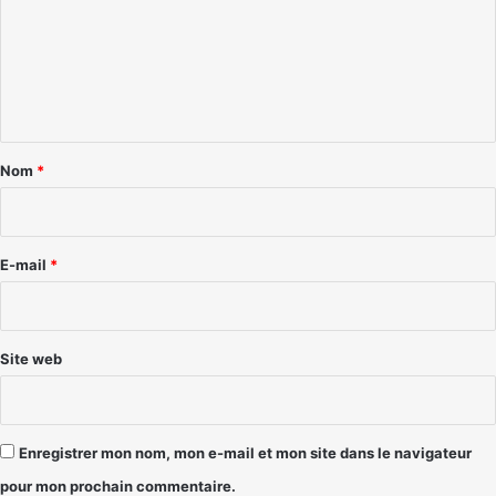
m
e
n
t
a
Nom
*
i
r
e
E-mail
*
*
Site web
Enregistrer mon nom, mon e-mail et mon site dans le navigateur
pour mon prochain commentaire.