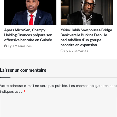
Après MicroSen, Champy
Yérim Habib Sow pousse Bridge
Holding Finances prépare son
Bank vers le Burkina Faso : le
offensive bancaire en Guinée
pari sahélien d’un groupe
bancaire en expansion
il y a 2 semaines
il y a 2 semaines
Laisser un commentaire
Votre adresse e-mail ne sera pas publiée.
Les champs obligatoires sont
indiqués avec
*
C
o
m