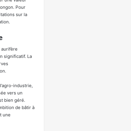
 Tongon. Pour
itations sur la
tion.
e
 aurifère
significatif. La
rves
ion.
’agro-industrie,
isée vers un
st bien géré.
bition de bâtir à
t une