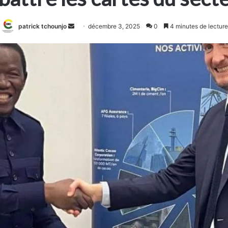
Envoyer
patrick tchounjo
décembre 3, 2025
0
4 minutes de lecture
un
courriel