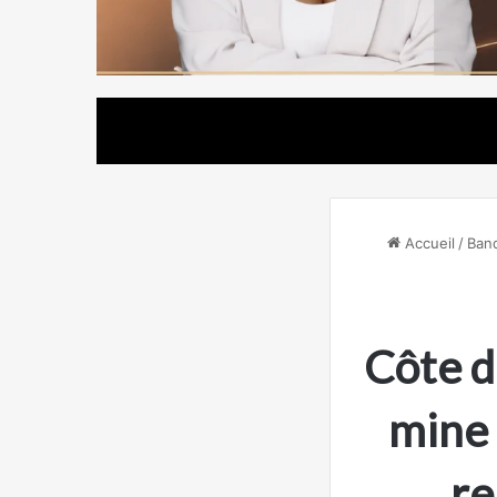
Accueil
/
Ban
Côte d’
mine 
re