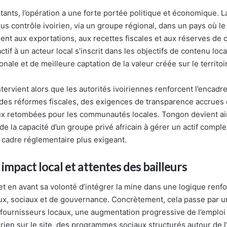
ants, l’opération a une forte portée politique et économique. 
s contrôle ivoirien, via un groupe régional, dans un pays où le
ent aux exportations, aux recettes fiscales et aux réserves de 
actif à un acteur local s’inscrit dans les objectifs de contenu lo
ale et de meilleure captation de la valeur créée sur le territoi
ervient alors que les autorités ivoiriennes renforcent l’encad
s des réformes fiscales, des exigences de transparence accrues 
x retombées pour les communautés locales. Tongon devient ain
e la capacité d’un groupe privé africain à gérer un actif comple
n cadre réglementaire plus exigeant.
impact local et attentes des bailleurs
et en avant sa volonté d’intégrer la mine dans une logique renfo
x, sociaux et de gouvernance. Concrètement, cela passe par u
fournisseurs locaux, une augmentation progressive de l’emploi
ien sur le site, des programmes sociaux structurés autour de l’