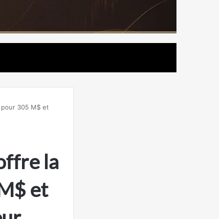
on pour 305 M$ et
offre la
 M$ et
eur