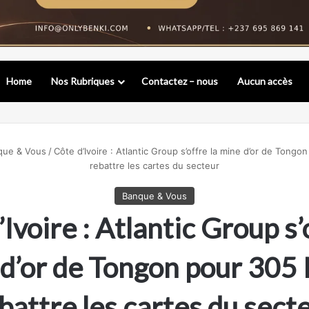
Home
Nos Rubriques
Contactez – nous
Aucun accès
que & Vous
/
Côte d’Ivoire : Atlantic Group s’offre la mine d’or de Tong
rebattre les cartes du secteur
Banque & Vous
Ivoire : Atlantic Group s’
d’or de Tongon pour 305
battre les cartes du sect