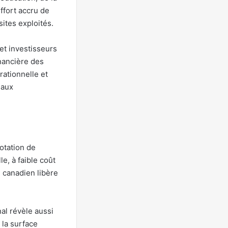
ffort accru de
ites exploités.
et investisseurs
inancière des
érationnelle et
eaux
otation de
le, à faible coût
 canadien libère
al révèle aussi
 la surface