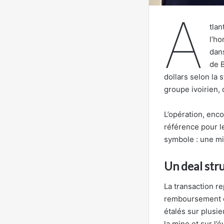
A
tlan
l’ho
dans
de B
dollars selon la 
groupe ivoirien,
L’opération, enc
référence pour le
symbole : une mi
Un deal str
La transaction re
remboursement d’
étalés sur plusi
la mine et sur l’