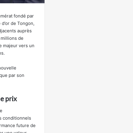
lomérat fondé par
e d’or de Tongon,
djacents auprès
 millions de
ère majeur vers un
es.
nouvelle
 que par son
e prix
le
s conditionnels
ormance future de
er une valeur