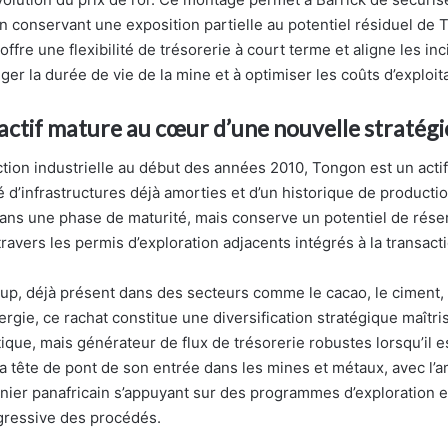
n conservant une exposition partielle au potentiel résiduel de
 offre une flexibilité de trésorerie à court terme et aligne les inc
ger la durée de vie de la mine et à optimiser les coûts d’exploita
actif mature au cœur d’une nouvelle stratégi
tion industrielle au début des années 2010, Tongon est un actif
 d’infrastructures déjà amorties et d’un historique de production 
ans une phase de maturité, mais conserve un potentiel de rése
travers les permis d’exploration adjacents intégrés à la transact
oup, déjà présent dans des secteurs comme le cacao, le ciment, l
nergie, ce rachat constitue une diversification stratégique maîtr
tique, mais générateur de flux de trésorerie robustes lorsqu’il e
a tête de pont de son entrée dans les mines et métaux, avec l’am
nier panafricain s’appuyant sur des programmes d’exploration e
gressive des procédés.