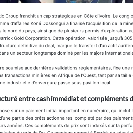
tic Group franchit un cap stratégique en Côte d’Ivoire. Le cong
mme d’affaires Koné Dossongui a finalisé l’acquisition de la min
 le nord du pays, ainsi que de plusieurs permis d’exploration a
arrick Gold Corporation. Cette opération, valorisée jusqu’à 305
structure définitive du deal, marque le transfert d’un actif aurif
 dans un secteur longtemps dominé par les majors international
ore soumise aux dernières validations réglementaires, fixe une 
s transactions minières en Afrique de l’Ouest, tant par sa taille
ne industrielle d’envergure passe sous pavillon local.
ucturé entre cash immédiat et compléments d
pose sur un paiement initial important en numéraire, qui inclut 
une partie des prêts actionnaires, complété par des paiement
eurs années. Ces compléments de prix sont indexés sur la perf
évolution du prix de l’or. Ce montage permet à Barrick de sécuris