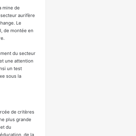
La mine de
 secteur aurifère
change. Le
cal, de montée en
re.
rement du secteur
et une attention
si un test
xe sous la
rcée de critères
ne plus grande
 et du
éducation, de la