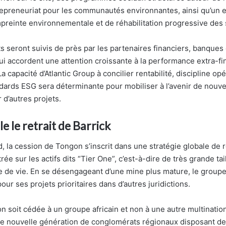
trepreneuriat pour les communautés environnantes, ainsi qu’un e
mpreinte environnementale et de réhabilitation progressive des s
seront suivis de près par les partenaires financiers, banques 
qui accordent une attention croissante à la performance extra-f
La capacité d’Atlantic Group à concilier rentabilité, discipline op
dards ESG sera déterminante pour mobiliser à l’avenir de nouv
 d’autres projets.
e le retrait de Barrick
, la cession de Tongon s’inscrit dans une stratégie globale de r
rée sur les actifs dits “Tier One”, c’est-à-dire de très grande tail
e de vie. En se désengageant d’une mine plus mature, le groupe
ur ses projets prioritaires dans d’autres juridictions.
n soit cédée à un groupe africain et non à une autre multination
e nouvelle génération de conglomérats régionaux disposant de