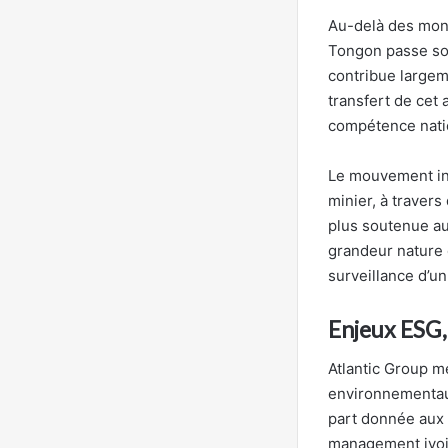
Au-delà des mont
Tongon passe sou
contribue largem
transfert de cet 
compétence nation
Le mouvement int
minier, à traver
plus soutenue au
grandeur nature d
surveillance d’u
Enjeux ESG, 
Atlantic Group m
environnementau
part donnée aux 
management ivoir