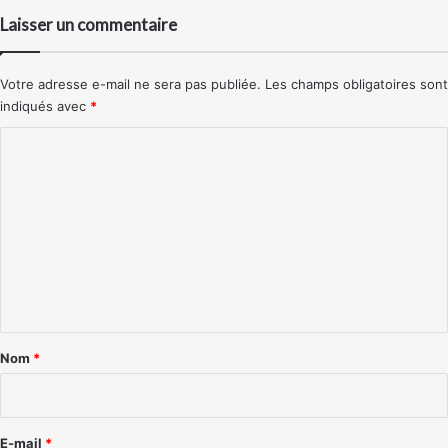
Laisser un commentaire
Votre adresse e-mail ne sera pas publiée.
Les champs obligatoires sont
indiqués avec
*
C
o
m
m
e
n
t
a
Nom
*
i
r
e
E-mail
*