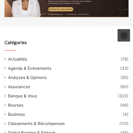
Catégories
Actualités
(79)
Agenda & Événements
(33)
Analyses & Opinions
(50)
Assurances
(60)
Banque & Vous
(323)
Bourses
(49)
Business
(4)
Classements & Récompenses
(113)
Digital Banking & Fintech
(46)