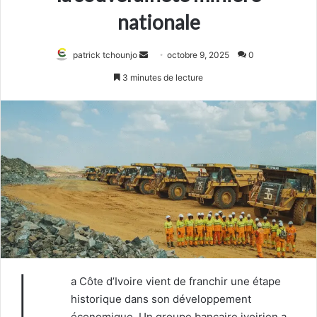
nationale
Envoyer
patrick tchounjo
octobre 9, 2025
0
un
3 minutes de lecture
courriel
L
a Côte d’Ivoire vient de franchir une étape
historique dans son développement
économique. Un groupe bancaire ivoirien a