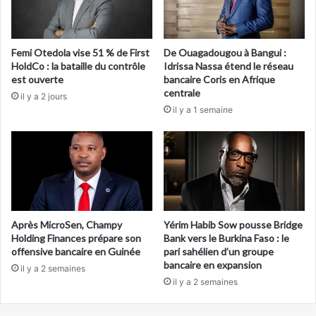
Femi Otedola vise 51 % de First
De Ouagadougou à Bangui :
HoldCo : la bataille du contrôle
Idrissa Nassa étend le réseau
est ouverte
bancaire Coris en Afrique
centrale
il y a 2 jours
il y a 1 semaine
Après MicroSen, Champy
Yérim Habib Sow pousse Bridge
Holding Finances prépare son
Bank vers le Burkina Faso : le
offensive bancaire en Guinée
pari sahélien d’un groupe
bancaire en expansion
il y a 2 semaines
il y a 2 semaines