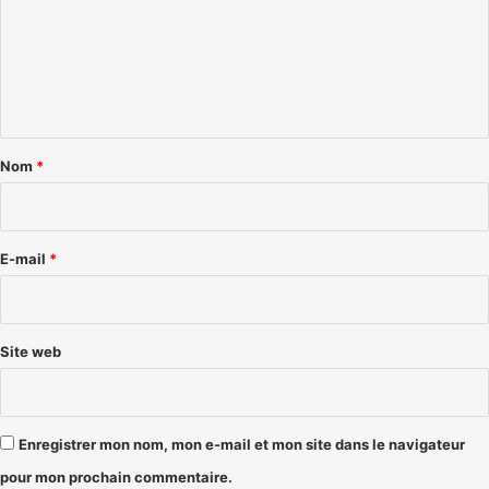
m
e
n
t
a
Nom
*
i
r
e
E-mail
*
*
Site web
Enregistrer mon nom, mon e-mail et mon site dans le navigateur
pour mon prochain commentaire.