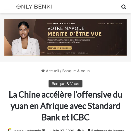
Menu
R
Accueil
/
Banque & Vous
Banque & Vous
La Chine accélère l’offensive du
yuan en Afrique avec Standard
Bank et ICBC
Envoyer
patrick tchounjo
juin 27, 2026
0
5 minutes de lecture