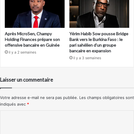
Après MicroSen, Champy
Yérim Habib Sow pousse Bridge
Holding Finances prépare son
Bank vers le Burkina Faso : le
offensive bancaire en Guinée
pari sahélien d’un groupe
bancaire en expansion
il y a 2 semaines
il y a 3 semaines
Laisser un commentaire
Votre adresse e-mail ne sera pas publiée.
Les champs obligatoires sont
indiqués avec
*
C
o
m