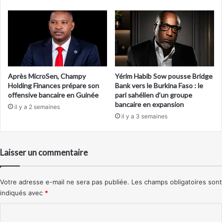
Après MicroSen, Champy
Yérim Habib Sow pousse Bridge
Holding Finances prépare son
Bank vers le Burkina Faso : le
offensive bancaire en Guinée
pari sahélien d’un groupe
bancaire en expansion
il y a 2 semaines
il y a 3 semaines
Laisser un commentaire
Votre adresse e-mail ne sera pas publiée.
Les champs obligatoires sont
indiqués avec
*
C