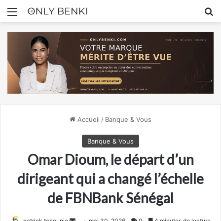
Menu
R
Accueil
/
Banque & Vous
Banque & Vous
Omar Dioum, le départ d’un
dirigeant qui a changé l’échelle
de FBNBank Sénégal
Envoyer
patrick tchounjo
mai 30, 2026
0
4 minutes de lecture