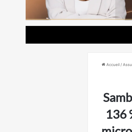
Accueil
/
Assu
Samb’
136 %
micro