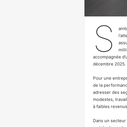
S
amb’
l’at
assu
mill
accompagnée d’un
décembre 2025.
Pour une entrepr
de la performanc
adresser des se
modestes, travail
à faibles revenus
Dans un secteur 