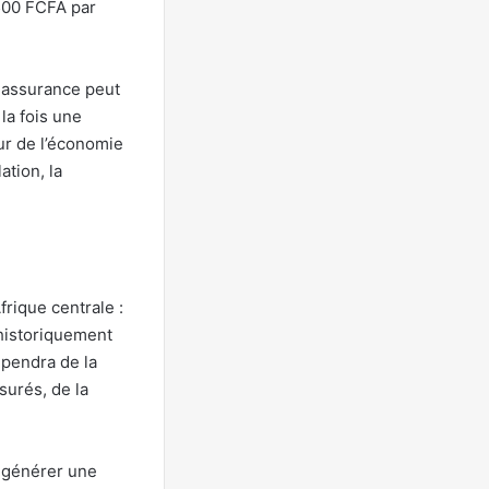
500 FCFA par
o-assurance peut
la fois une
eur de l’économie
ation, la
frique centrale :
 historiquement
épendra de la
surés, de la
 générer une