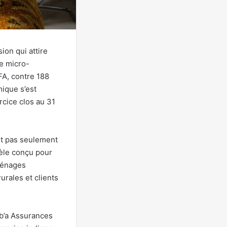
on qui attire
Le micro-
FA, contre 188
mique s’est
cice clos au 31
nt pas seulement
èle conçu pour
ménages
urales et clients
mb’a Assurances