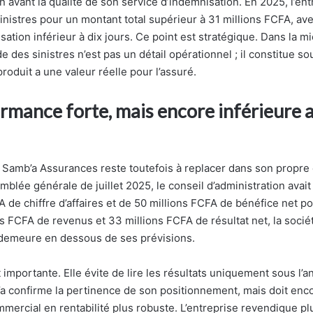
 avant la qualité de son service d’indemnisation. En 2025, l’ent
inistres pour un montant total supérieur à 31 millions FCFA, ave
ation inférieur à dix jours. Ce point est stratégique. Dans la m
e des sinistres n’est pas un détail opérationnel ; il constitue s
roduit a une valeur réelle pour l’assuré.
rmance forte, mais encore inférieure 
 Samb’a Assurances reste toutefois à replacer dans son propre c
blée générale de juillet 2025, le conseil d’administration avait
 de chiffre d’affaires et de 50 millions FCFA de bénéfice net pou
s FCFA de revenus et 33 millions FCFA de résultat net, la soci
 demeure en dessous de ses prévisions.
importante. Elle évite de lire les résultats uniquement sous l’a
’a confirme la pertinence de son positionnement, mais doit enc
mmercial en rentabilité plus robuste. L’entreprise revendique pl