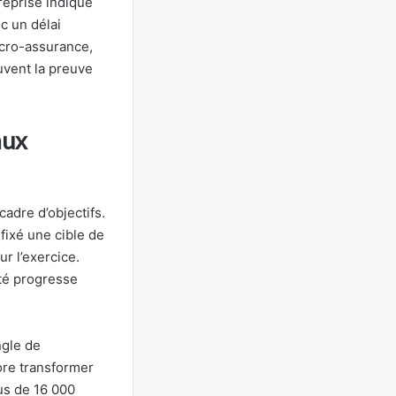
reprise indique
c un délai
icro-assurance,
ouvent la preuve
aux
adre d’objectifs.
 fixé une cible de
r l’exercice.
été progresse
ngle de
ore transformer
us de 16 000