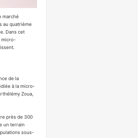
Le marché
es au quatrième
le. Dans cet
a micro-
issent.
nce de la
diée à la micro-
Barthélémy Zoua,
ère près de 300
e un terrain
opulations sous-