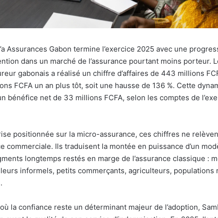
a Assurances Gabon termine l’exercice 2025 avec une progressi
tention dans un marché de l’assurance pourtant moins porteur. 
reur gabonais a réalisé un chiffre d’affaires de 443 millions FC
ions FCFA un an plus tôt, soit une hausse de 136 %. Cette dyna
 bénéfice net de 33 millions FCFA, selon les comptes de l’exer
ise positionnée sur la micro-assurance, ces chiffres ne relève
e commerciale. Ils traduisent la montée en puissance d’un mod
gments longtemps restés en marge de l’assurance classique : 
leurs informels, petits commerçants, agriculteurs, populations r
.
où la confiance reste un déterminant majeur de l’adoption, Sa