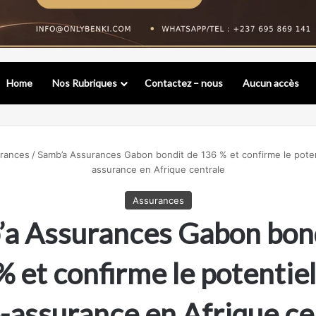
Home
Nos Rubriques
Contactez – nous
Aucun accès
rances
/
Samb’a Assurances Gabon bondit de 136 % et confirme le potent
assurance en Afrique centrale
Assurances
a Assurances Gabon bon
 et confirme le potentiel
-assurance en Afrique ce