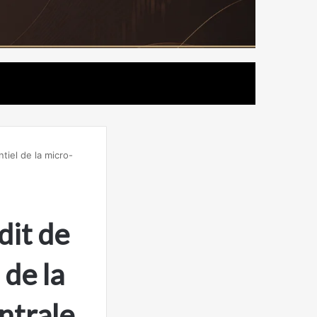
iel de la micro-
dit de
 de la
ntrale