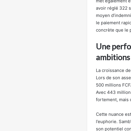
met également en
avoir réglé 322 s
moyen d’indemnis
le paiement rapid
concrète que le p
Une perfo
ambitions
La croissance de
Lors de son assem
500 millions FCFA
Avec 443 million
fortement, mais
Cette nuance est 
l’euphorie. Samb
son potentiel co