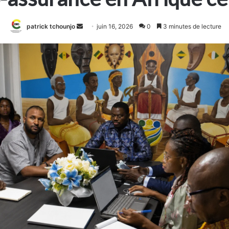
Envoyer
patrick tchounjo
juin 16, 2026
0
3 minutes de lecture
un
courriel