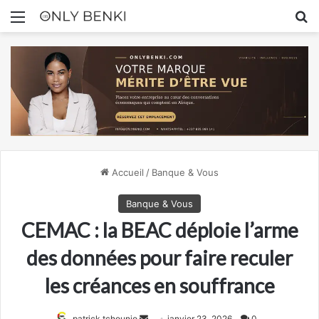
Menu
R
Accueil
/
Banque & Vous
Banque & Vous
CEMAC : la BEAC déploie l’arme
des données pour faire reculer
les créances en souffrance
Envoyer
patrick tchounjo
janvier 23, 2026
0