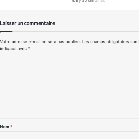
il y a 2 semaines
Laisser un commentaire
Votre adresse e-mail ne sera pas publiée.
Les champs obligatoires sont
indiqués avec
*
C
o
m
m
e
n
t
a
Nom
*
i