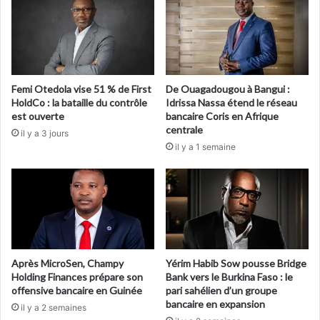
Femi Otedola vise 51 % de First
De Ouagadougou à Bangui :
HoldCo : la bataille du contrôle
Idrissa Nassa étend le réseau
est ouverte
bancaire Coris en Afrique
centrale
il y a 3 jours
il y a 1 semaine
Après MicroSen, Champy
Yérim Habib Sow pousse Bridge
Holding Finances prépare son
Bank vers le Burkina Faso : le
offensive bancaire en Guinée
pari sahélien d’un groupe
bancaire en expansion
il y a 2 semaines