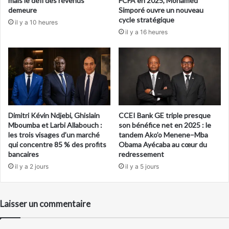
mais le défi des revenus
FCFA en 2025, Mohamed
demeure
Simporé ouvre un nouveau
cycle stratégique
il y a 10 heures
il y a 16 heures
Dimitri Kévin Ndjebi, Ghislain
CCEI Bank GE triple presque
Mboumba et Larbi Allabouch :
son bénéfice net en 2025 : le
les trois visages d’un marché
tandem Ako’o Menene–Mba
qui concentre 85 % des profits
Obama Ayécaba au cœur du
bancaires
redressement
il y a 2 jours
il y a 5 jours
Laisser un commentaire