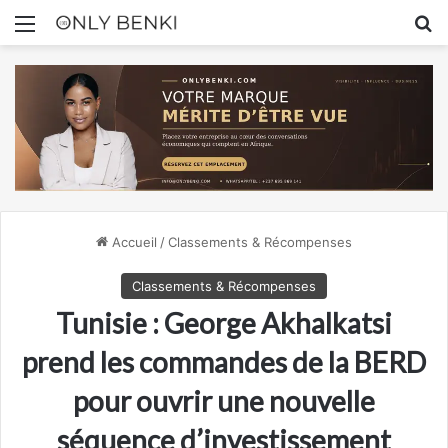
Menu
R
Accueil
/
Classements & Récompenses
Classements & Récompenses
Tunisie : George Akhalkatsi
prend les commandes de la BERD
pour ouvrir une nouvelle
séquence d’investissement