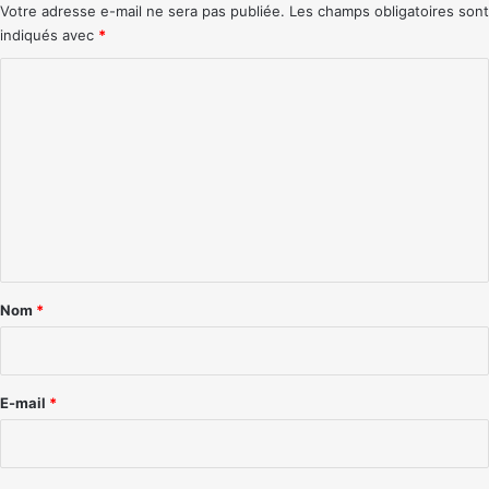
Votre adresse e-mail ne sera pas publiée.
Les champs obligatoires sont
indiqués avec
*
C
o
m
m
e
n
t
a
Nom
*
i
r
e
E-mail
*
*