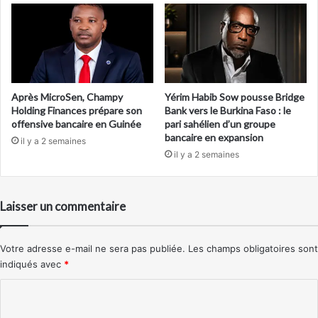
Après MicroSen, Champy
Yérim Habib Sow pousse Bridge
Holding Finances prépare son
Bank vers le Burkina Faso : le
offensive bancaire en Guinée
pari sahélien d’un groupe
bancaire en expansion
il y a 2 semaines
il y a 2 semaines
Laisser un commentaire
Votre adresse e-mail ne sera pas publiée.
Les champs obligatoires sont
indiqués avec
*
C
o