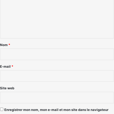
m
m
e
n
t
a
Nom
*
i
r
e
E-mail
*
*
Site web
Enregistrer mon nom, mon e-mail et mon site dans le navigateur