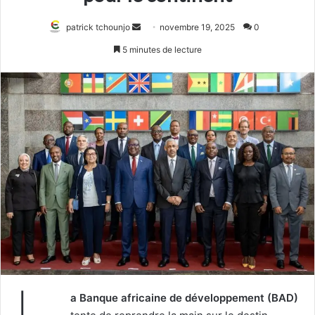
Envoyer
patrick tchounjo
novembre 19, 2025
0
un
5 minutes de lecture
courriel
a Banque africaine de développement (BAD)