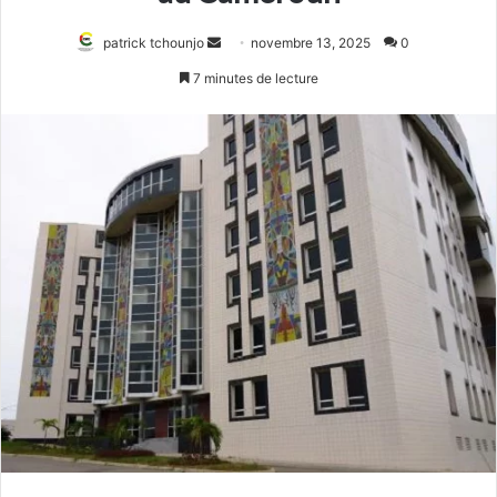
Envoyer
patrick tchounjo
novembre 13, 2025
0
un
7 minutes de lecture
courriel