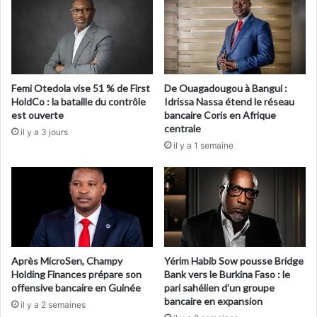
Femi Otedola vise 51 % de First
De Ouagadougou à Bangui :
HoldCo : la bataille du contrôle
Idrissa Nassa étend le réseau
est ouverte
bancaire Coris en Afrique
centrale
il y a 3 jours
il y a 1 semaine
Après MicroSen, Champy
Yérim Habib Sow pousse Bridge
Holding Finances prépare son
Bank vers le Burkina Faso : le
offensive bancaire en Guinée
pari sahélien d’un groupe
bancaire en expansion
il y a 2 semaines