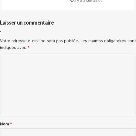
il y a 2 semaines
Laisser un commentaire
Votre adresse e-mail ne sera pas publiée.
Les champs obligatoires sont
indiqués avec
*
C
o
m
m
e
n
t
a
Nom
*
i