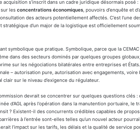
e acquisition s’inscrit dans un cadre juridique désormais posé 
sur les
concentrations économiques
, pouvoirs d’enquête et d’
onsultation des acteurs potentiellement affectés. C’est l’une de
tratégique d’un major de la logistique est officiellement soumis
tant symbolique que pratique. Symbolique, parce que la CEMAC
me dans des secteurs dominés par quelques groupes globaux, 
ime sur les négociations bilatérales entre entreprises et États.
inale – autorisation pure, autorisation avec engagements, voire
 clair sur le niveau d’exigence du régulateur.
ommission devrait se concentrer sur quelques questions clés : q
ée d’AGL après l’opération dans la manutention portuaire, le t
ansit ? Existent-il des concurrents crédibles capables de propo
 barrières à l’entrée sont-elles telles qu’un nouvel acteur pourrai
rait l’impact sur les tarifs, les délais et la qualité de service p