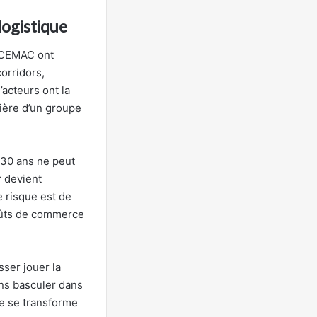
logistique
a CEMAC ont
orridors,
’acteurs ont la
cière d’un groupe
 30 ans ne peut
r devient
e risque est de
coûts de commerce
sser jouer la
ans basculer dans
pe se transforme