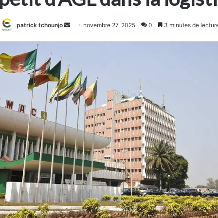
Envoyer
patrick tchounjo
novembre 27, 2025
0
3 minutes de lectur
un
courriel