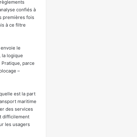
: règlements
analyse confiés à
s premières fois
 à ce filtre
 envoie le
la logique
 Pratique, parce
 blocage –
uelle est la part
ransport maritime
ser des services
t difficilement
our les usagers