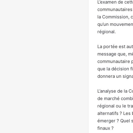
L’examen de cett
communautaires 
la Commission, c
qu’un mouvement s
régional.
La portée est au
message que, mê
communautaire pr
que la décision f
donnera un signal
L’analyse de la C
de marché combin
régional ou le tr
alternatifs ? Les
émerger ? Quel se
finaux ?