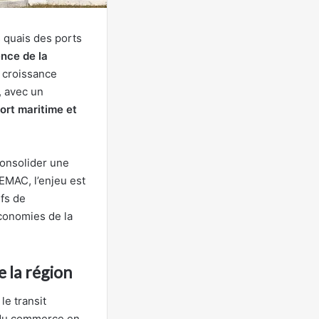
s quais des ports
nce de la
 croissance
, avec un
ort maritime et
 consolider une
CEMAC, l’enjeu est
ifs de
économies de la
e la région
le transit
e du commerce en