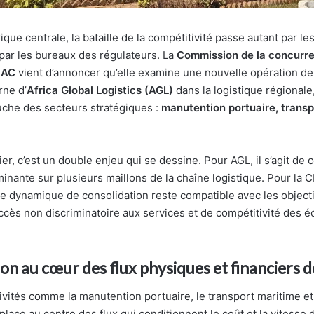
rique centrale, la bataille de la compétitivité passe autant par le
par les bureaux des régulateurs. La
Commission de la concurre
AC
vient d’annoncer qu’elle examine une nouvelle opération de
rne d’
Africa Global Logistics (AGL)
dans la logistique régionale
uche des secteurs stratégiques :
manutention portuaire, transp
er, c’est un double enjeu qui se dessine. Pour AGL, il s’agit de
inante sur plusieurs maillons de la chaîne logistique. Pour la 
tte dynamique de consolidation reste compatible avec les object
ccès non discriminatoire aux services et de compétitivité des 
n au cœur des flux physiques et financiers d
ivités comme la manutention portuaire, le transport maritime et 
 place au centre des flux qui conditionnent le coût et la vitess