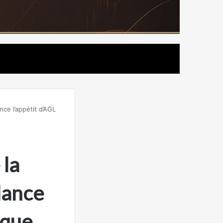
ce l’appétit d’AGL
la
lance
ique