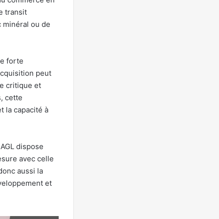
 transit
c minéral ou de
e forte
cquisition peut
e critique et
, cette
t la capacité à
e AGL dispose
esure avec celle
donc aussi la
éveloppement et