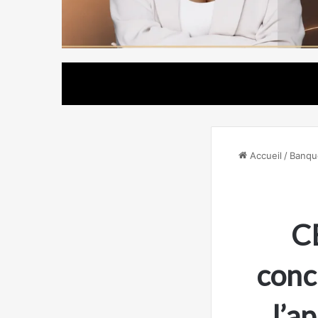
Accueil
/
Banqu
C
conc
l’a