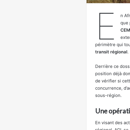
E
n Af
que 
CEM
exte
périmètre qui to
transit régional
.
Derrière ce dossi
position déjà dom
de vérifier si ce
concurrence, d’a
sous-région.
Une opératio
En visant des act
régional, AGL se