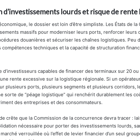
 d’investissements lourds et risque de rente 
économique, le dossier est loin d’être simpliste. Les États de l
ssements massifs pour moderniser leurs ports, renforcer leurs c
rocédures douanières et sécuriser les chaînes logistiques. Peu d
les compétences techniques et la capacité de structuration finan
e d’investisseurs capables de financer des terminaux sur 20 ou
d’une rente excessive sur la logistique régionale. Si un opérateu
r plusieurs ports, plusieurs segments et plusieurs corridors, l
ne sorte de “péage logistique” qui renchérit durablement les 
triment des entreprises et des consommateurs.
 de crête que la Commission de la concurrence devra tracer : lai
lidation nécessaire pour porter des investissements lourds, s
marché verrouillée où l’effet de levier financier d’un seul grou