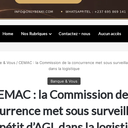
Home
Nos Rubriques
Contactez – nous
Aucun accès
e & Vous
/
CEMAC : la Commission de la concurrence met sous surveillan
dans la logistique
Banque & Vous
EMAC : la Commission de 
urrence met sous surveil
ppétit d’AGL dans la logist