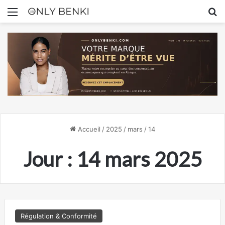
Menu
R
Accueil
/
2025
/
mars
/
14
Jour :
14 mars 2025
Régulation & Conformité