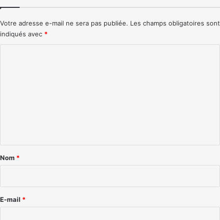
Votre adresse e-mail ne sera pas publiée.
Les champs obligatoires sont
indiqués avec
*
C
o
m
m
e
n
t
a
Nom
*
i
r
e
E-mail
*
*