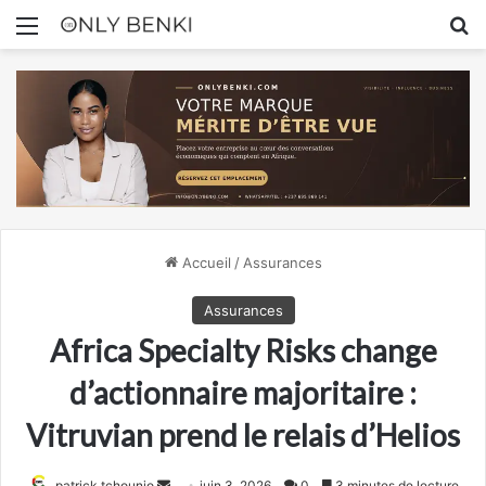
Menu
R
Accueil
/
Assurances
Assurances
Africa Specialty Risks change
d’actionnaire majoritaire :
Vitruvian prend le relais d’Helios
Envoyer
patrick tchounjo
juin 3, 2026
0
3 minutes de lecture